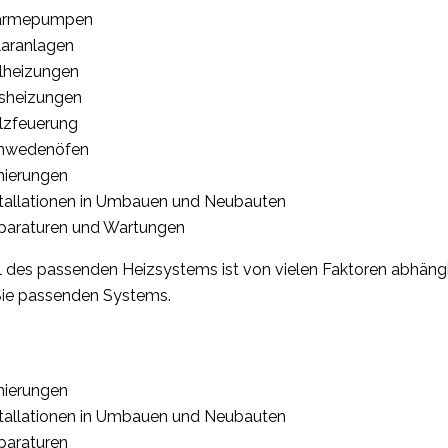
rmepumpen
laranlagen
lheizungen
sheizungen
lzfeuerung
hwedenöfen
nierungen
stallationen in Umbauen und Neubauten
paraturen und Wartungen
 des passenden Heizsystems ist von vielen Faktoren abhängig
Sie passenden Systems.
nierungen
stallationen in Umbauen und Neubauten
paraturen