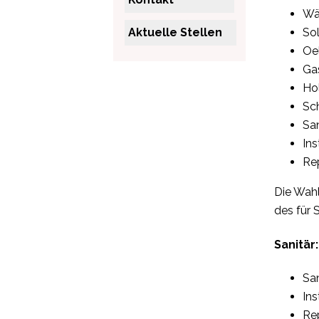
Wä
Aktuelle Stellen
So
Oe
Ga
Ho
Sc
Sa
In
Re
Die Wahl
des für 
Sanitär:
Sa
In
Re